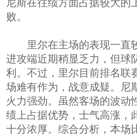
尼斯在往绩方面占据较大的上
败。
里尔在主场的表现一直较
进攻端近期稍显乏力，但球
利。不过，里尔目前排名联
场难有作为，战意成疑。尼
火力强劲。虽然客场的波动
绩上占据优势，士气高涨，
十分浓厚。综合分析，本场