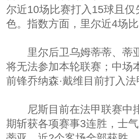
尔近10场比赛打入15球且
色。指数方面，里尔近4场
里尔后卫乌姆蒂蒂、蒂亚戈
将无法参加本轮联赛；中场
前锋乔纳森·戴维目前打入法
尼斯目前在法甲联赛中排名
期斩获各项赛事3连胜，士气
蒂亚。近2个客场全部获胜，