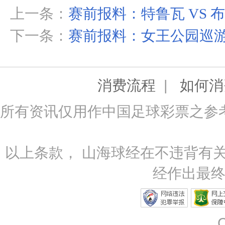
上一条：
赛前报料：特鲁瓦 VS 
下一条：
赛前报料：女王公园巡游者
|
消费流程
如何消
所有资讯仅用作中国足球彩票之参
以上条款， 山海球经在不违背有
经作出最