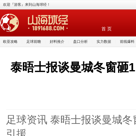
欢迎『游客』来到山海球经！
首 页
欧亚攻略
|
足球前瞻
|
好料推介
|
盘口分析
|
实力数据
|
前线爆料
泰晤士报谈曼城冬窗砸1
足球资讯 泰晤士报谈曼城冬
引援