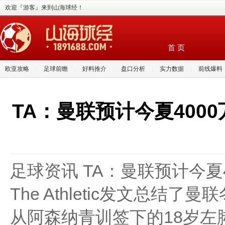
欢迎『游客』来到山海球经！
首 页
欧亚攻略
|
足球前瞻
|
好料推介
|
盘口分析
|
实力数据
|
前线爆料
TA：曼联预计今夏40
足球资讯 TA：曼联预计今
The Athletic发文总结
从阿森纳青训签下的18岁