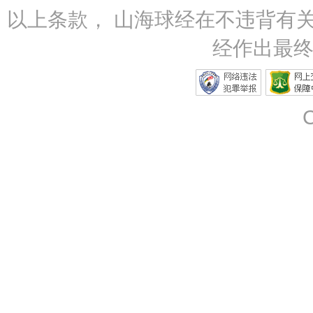
以上条款， 山海球经在不违背有
经作出最