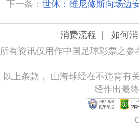
下一条：
世体：维尼修斯向场边
|
消费流程
如何消
所有资讯仅用作中国足球彩票之参
以上条款， 山海球经在不违背有
经作出最