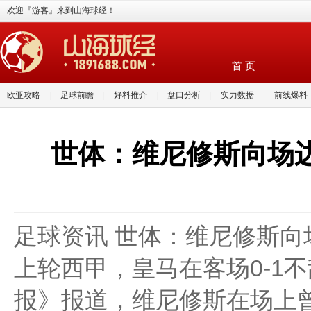
欢迎『游客』来到山海球经！
首 页
欧亚攻略
|
足球前瞻
|
好料推介
|
盘口分析
|
实力数据
|
前线爆料
世体：维尼修斯向场
足球资讯 世体：维尼修斯
上轮西甲，皇马在客场0-1
报》报道，维尼修斯在场上