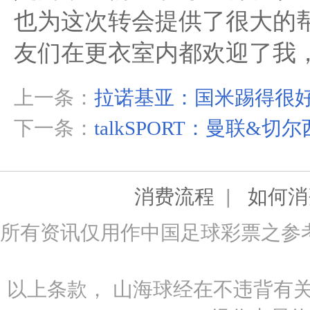
也为这次转会提供了很大的
友们在更衣室内都欢迎了我
上一条：
拉诺基亚：国米踢得很好
下一条：
talkSPORT：曼联&
|
消费流程
如何消
所有资讯仅用作中国足球彩票之参
以上条款， 山海球经在不违背有