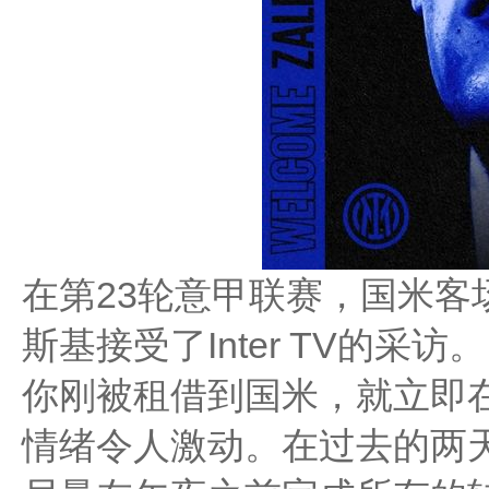
在第23轮意甲联赛，国米客
斯基接受了Inter TV的采访。
你刚被租借到国米，就立即
情绪令人激动。在过去的两