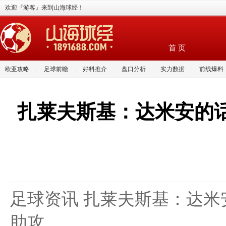
欢迎『游客』来到山海球经！
首 页
欧亚攻略
|
足球前瞻
|
好料推介
|
盘口分析
|
实力数据
|
前线爆料
扎莱夫斯基：达米安的
足球资讯 扎莱夫斯基：达
助攻