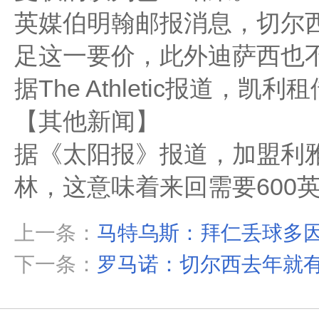
英媒伯明翰邮报消息，切尔西
足这一要价，此外迪萨西也
据The Athletic报道，
【其他新闻】
据《太阳报》报道，加盟利
林，这意味着来回需要600
上一条：
马特乌斯：拜仁丢球多
下一条：
罗马诺：切尔西去年就有