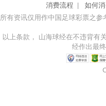
|
消费流程
如何消
所有资讯仅用作中国足球彩票之参
以上条款， 山海球经在不违背有
经作出最