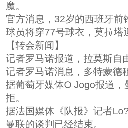
魔。
官方消息，32岁的西班牙前
球员将穿77号球衣，莫拉塔
【转会新闻】
记者罗马诺报道，拉莫斯自由转
记者罗马诺消息，多特蒙德租借
据葡萄牙媒体O Jogo报道
拒。
据法国媒体《队报》记者Lo?
曼联的谈判已经结束。