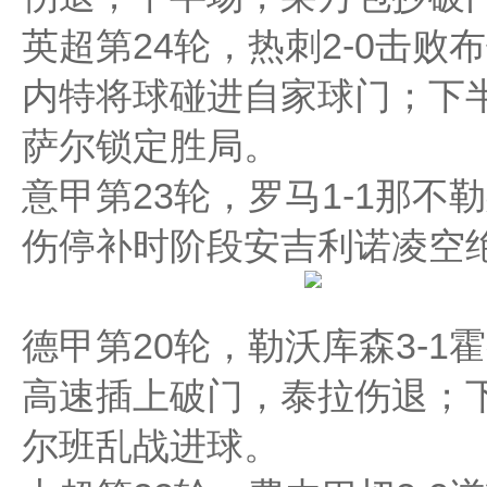
英超第24轮，热刺2-0击
内特将球碰进自家球门；下
萨尔锁定胜局。
意甲第23轮，罗马1-1那
伤停补时阶段安吉利诺凌空
德甲第20轮，勒沃库森3-
高速插上破门，泰拉伤退；
尔班乱战进球。