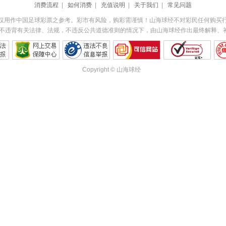
消费流程
|
如何消费
|
充值说明
|
关于我们
|
常见问题
仅用作中国足球彩票之参考。彩市有风险，购彩需谨慎！山海球经不对彩民任何购买
在不违背有关法律、法规，不违反公共道德准则的情况下，由山海球经作出最终解释、
Copyright © 山海球经