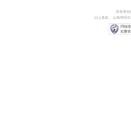
所有资讯
以上条款， 山海球经