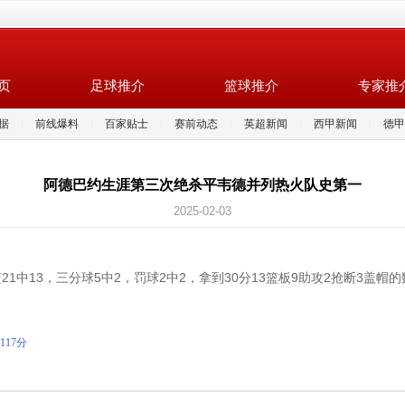
 页
足球推介
篮球推介
专家推
据
|
前线爆料
|
百家贴士
|
赛前动态
|
英超新闻
|
西甲新闻
|
德甲
阿德巴约生涯第三次绝杀平韦德并列热火队史第一
2025-02-03
1中13，三分球5中2，罚球2中2，拿到30分13篮板9助攻2抢断3盖帽
117分