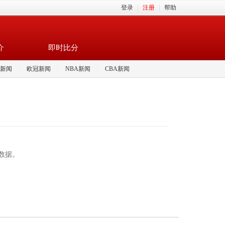
登录
|
注册
|
帮助
介
即时比分
新闻
|
欧冠新闻
|
NBA新闻
|
CBA新闻
的数据。