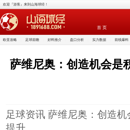
欢迎『游客』来到山海球经！
首 页
欧亚攻略
|
足球前瞻
|
好料推介
|
盘口分析
|
实力数据
|
前线爆料
萨维尼奥：创造机会是
足球资讯 萨维尼奥：创造
提升