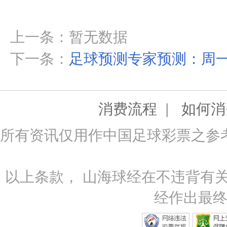
上一条：暂无数据
下一条：
足球预测专家预测：周一3
|
消费流程
如何消
所有资讯仅用作中国足球彩票之参
以上条款， 山海球经在不违背有
经作出最