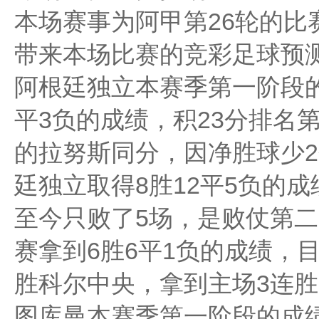
本场赛事为阿甲第26轮的
带来本场比赛的竞彩足球预
阿根廷独立本赛季第一阶段的
平3负的成绩，积23分排名
的拉努斯同分，因净胜球少2
廷独立取得8胜12平5负的
至今只败了5场，是败仗第二
赛拿到6胜6平1负的成绩，
胜科尔中央，拿到主场3连胜
图库曼本赛季第一阶段的成绩