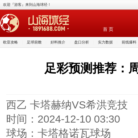
欢迎『游客』来到山海球经！
首 页
欧亚攻略
|
足球前瞻
|
好料推介
|
盘口分析
|
实力数据
|
前线爆料
足彩预测推荐：周
西乙 卡塔赫纳VS希洪竞技
时间：2024-12-10 03:30
球场：卡塔格诺瓦球场