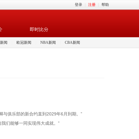
登录
|
注册
|
帮助
介
即时比分
新闻
|
欧冠新闻
|
NBA新闻
|
CBA新闻
俱乐部的新合约直到2029年6月到期。”
我们能够一同实现伟大成就。”