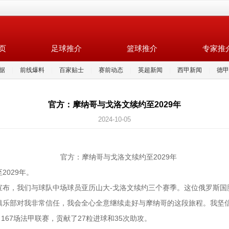
 页
足球推介
篮球推介
专家推
据
|
前线爆料
|
百家贴士
|
赛前动态
|
英超新闻
|
西甲新闻
|
德甲
官方：摩纳哥与戈洛文续约至2029年
2024-10-05
2029年。
布，我们与球队中场球员亚历山大-戈洛文续约三个赛季。这位俄罗斯国脚与
俱乐部对我非常信任，我会全心全意继续走好与摩纳哥的这段旅程。我坚信
67场法甲联赛，贡献了27粒进球和35次助攻。