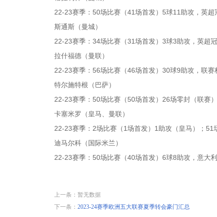
22-23赛季：50场比赛（41场首发）5球11助攻，
斯通斯（曼城）
22-23赛季：34场比赛（31场首发）3球3助攻，英
拉什福德（曼联）
22-23赛季：56场比赛（46场首发）30球9助攻，
特尔施特根（巴萨）
22-23赛季：50场比赛（50场首发）26场零封（联
卡塞米罗（皇马、曼联）
22-23赛季：2场比赛（1场首发）1助攻（皇马）；
迪马尔科（国际米兰）
22-23赛季：50场比赛（40场首发）6球8助攻，
上一条：暂无数据
下一条：
2023-24赛季欧洲五大联赛夏季转会豪门汇总