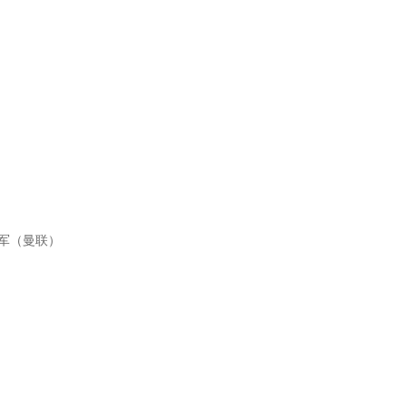
冠军（曼联）