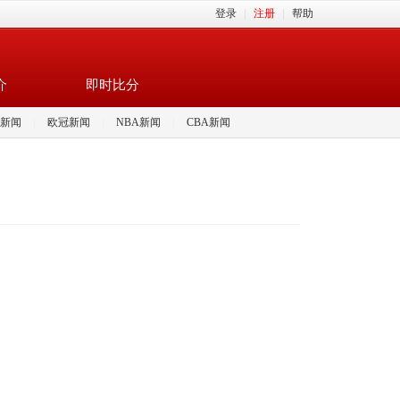
登录
|
注册
|
帮助
介
即时比分
新闻
|
欧冠新闻
|
NBA新闻
|
CBA新闻