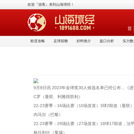
欢迎『游客』来到山海球经！
首
欧亚攻略
|
足球前瞻
|
好料推介
|
盘口分析
|
实力数
9月8日讯 2023年金球奖30人候选名单已经公布，
C罗（曼联、利雅得胜利）
22-23赛季：16场比赛（10场首发）3球2助攻（曼联
内马尔（巴黎）
22-23赛季：29场比赛（27场首发）18球17助攻，
格拉利什（曼城）