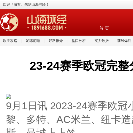
欢迎『游客』来到山海球经！
首 页
欧亚攻略
|
足球前瞻
|
好料推介
|
盘口分析
|
实力数据
|
前线爆料
23-24赛季欧冠
9月1日讯 2023-24赛
黎、多特、AC米兰、纽卡