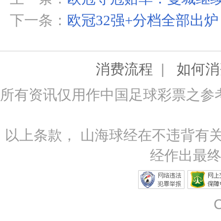
下一条：
欧冠32强+分档全部出
|
消费流程
如何消
所有资讯仅用作中国足球彩票之参
以上条款， 山海球经在不违背有
经作出最