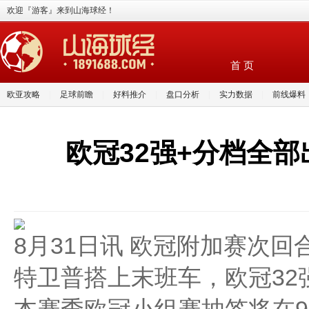
欢迎『游客』来到山海球经！
首 页
欧亚攻略
|
足球前瞻
|
好料推介
|
盘口分析
|
实力数据
|
前线爆料
欧冠32强+分档全
8月31日讯 欧冠附加赛次
特卫普搭上末班车，欧冠32