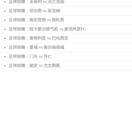
足球前瞻：圣保利 vs 法兰克福
足球前瞻：切尔西 vs 莫克姆
足球前瞻：南安普敦 vs 斯旺西
足球前瞻：纽卡斯尔喷气机 vs 麦克阿瑟FC
足球前瞻：塞维利亚 vs 巴伦西亚
足球前瞻：曼城 vs 索尔福德城
足球前瞻：门兴 vs 拜仁
足球前瞻：都灵 vs 尤文图斯